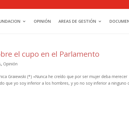
UNDACION
OPINIÓN
AREAS DE GESTIÓN
DOCUME
bre el cupo en el Parlamento
s
,
Opinión
ica Graiewski (*) «Nunca he creído que por ser mujer deba merecer
ndo que yo soy inferior a los hombres, y yo no soy inferior a ninguno 