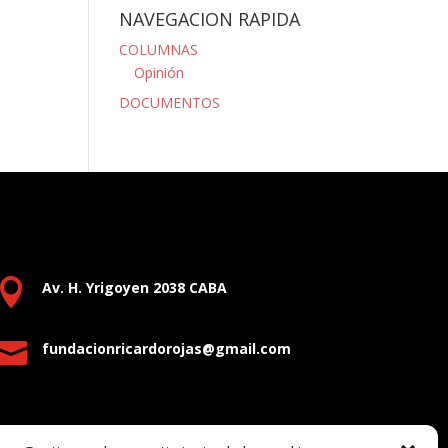
NAVEGACION RAPIDA
COLUMNAS
Opinión
DOCUMENTOS

Av. H. Yrigoyen 2038 CABA

fundacionricardorojas@gmail.com