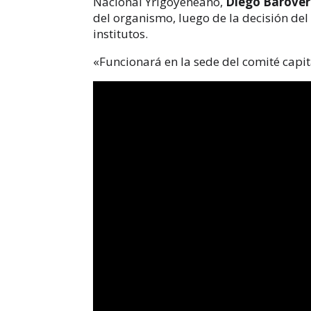
Nacional Yrigoyeneano,
Diego Barove
del organismo, luego de la decisión del
institutos.
«Funcionará en la sede del comité capita