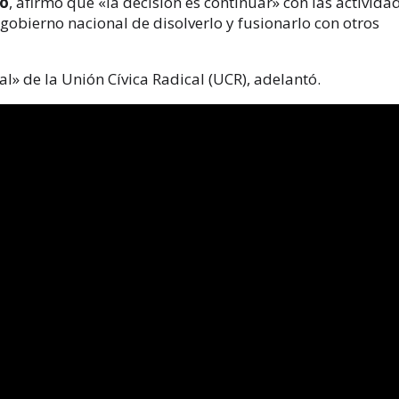
ro
, afirmó que «la decisión es continuar» con las activida
 gobierno nacional de disolverlo y fusionarlo con otros
l» de la Unión Cívica Radical (UCR), adelantó.