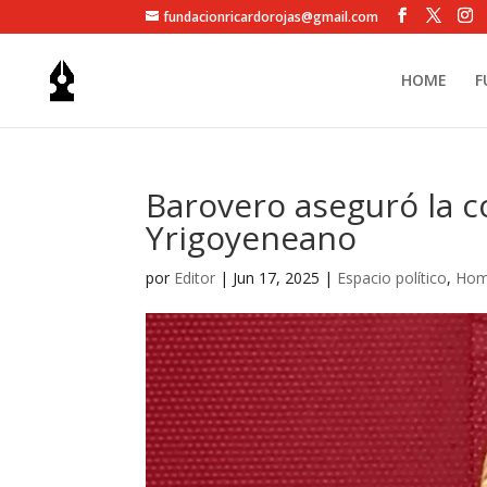
fundacionricardorojas@gmail.com
HOME
F
Barovero aseguró la c
Yrigoyeneano
por
Editor
|
Jun 17, 2025
|
Espacio político
,
Ho