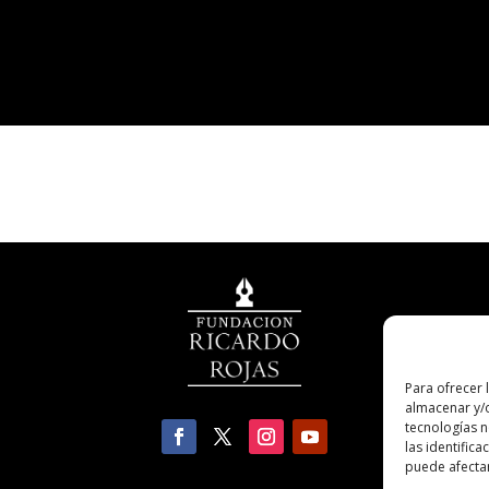
Para ofrecer 
almacenar y/o
tecnologías 
las identifica
puede afectar