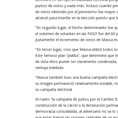
puntos de votos y nada más. Incluso cuando perd
de votos obtenido por el peronismo fue mayor a
alcanzó para triunfar en la elección puesto que 
“En segundo lugar, el hecho determinante fue q
el volumen de votantes en las PASO fue del 60 po
Justamente el incremento de votos de Massa e
“En tercer lugar, creo que Massa utilizó todos l
Este famoso plan “platita”, que determinó que M
de vista ético puede ser claramente condenada,
ventaja indebida.
“Massa también tuvo una buena campaña electora
su imagen permaneció relativamente estable, man
su campaña electoral.
En tanto “la campaña de Juntos por el Cambio f
construcción de la cárcel o la declaración per
democracia consolidada, al adversario no se lo
que estas fueron las razones centrales de un p