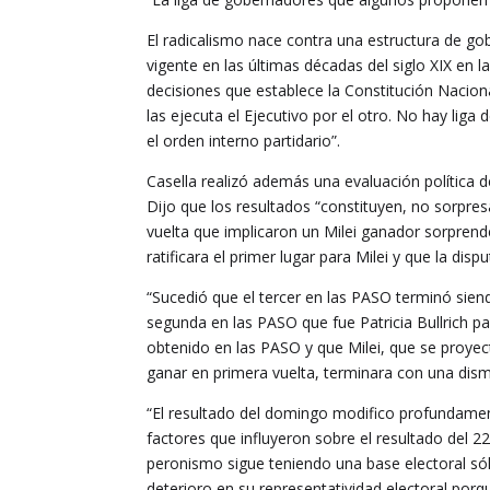
El radicalismo nace contra una estructura de g
vigente en las últimas décadas del siglo XIX en 
decisiones que establece la Constitución Naciona
las ejecuta el Ejecutivo por el otro. No hay li
el orden interno partidario”.
Casella realizó además una evaluación política de
Dijo que los resultados “constituyen, no sorpre
vuelta que implicaron un Milei ganador sorprend
ratificara el primer lugar para Milei y que la disp
“Sucedió que el tercer en las PASO terminó sien
segunda en las PASO que fue Patricia Bullrich p
obtenido en las PASO y que Milei, que se proyec
ganar en primera vuelta, terminara con una dis
“El resultado del domingo modifico profundamen
factores que influyeron sobre el resultado del 22
peronismo sigue teniendo una base electoral sól
deterioro en su representatividad electoral po