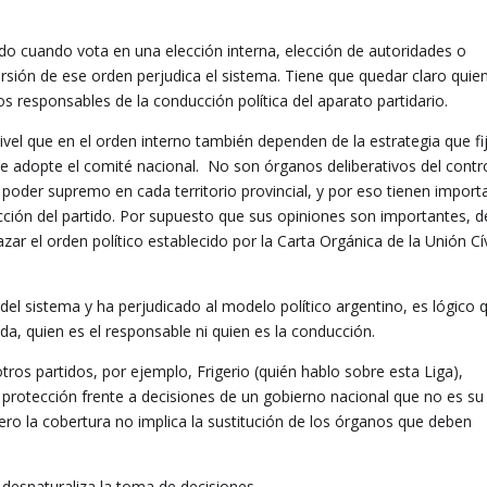
iliado cuando vota en una elección interna, elección de autoridades o
rsión de ese orden perjudica el sistema. Tiene que quedar claro quie
os responsables de la conducción política del aparato partidario.
vel que en el orden interno también dependen de la estrategia que fij
ue adopte el comité nacional. No son órganos deliberativos del contr
 poder supremo en cada territorio provincial, y por eso tienen import
ucción del partido. Por supuesto que sus opiniones son importantes, 
r el orden político establecido por la Carta Orgánica de la Unión Cí
 del sistema y ha perjudicado al modelo político argentino, es lógico 
, quien es el responsable ni quien es la conducción.
ros partidos, por ejemplo, Frigerio (quién hablo sobre esta Liga),
 protección frente a decisiones de un gobierno nacional que no es su
ro la cobertura no implica la sustitución de los órganos que deben
desnaturaliza la toma de decisiones