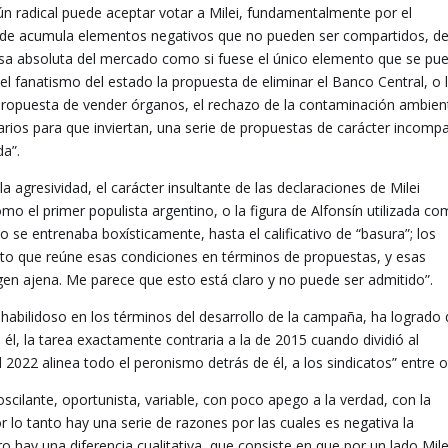
ún radical puede aceptar votar a Milei, fundamentalmente por el
de acumula elementos negativos que no pueden ser compartidos, d
nsa absoluta del mercado como si fuese el único elemento que se pu
l fanatismo del estado la propuesta de eliminar el Banco Central, o 
propuesta de vender órganos, el rechazo de la contaminación ambient
ios para que inviertan, una serie de propuestas de carácter incompa
da”.
la agresividad, el carácter insultante de las declaraciones de Milei
o el primer populista argentino, o la figura de Alfonsín utilizada c
o se entrenaba boxísticamente, hasta el calificativo de “basura”; los
to que reúne esas condiciones en términos de propuestas, y esas
agen ajena. Me parece que esto está claro y no puede ser admitido”.
 habilidoso en los términos del desarrollo de la campaña, ha logrado
él, la tarea exactamente contraria a la de 2015 cuando dividió al
 2022 alinea todo el peronismo detrás de él, a los sindicatos” entre o
scilante, oportunista, variable, con poco apego a la verdad, con la
Por lo tanto hay una serie de razones por las cuales es negativa la
 hay una diferencia cualitativa, que consiste en que por un lado Mile