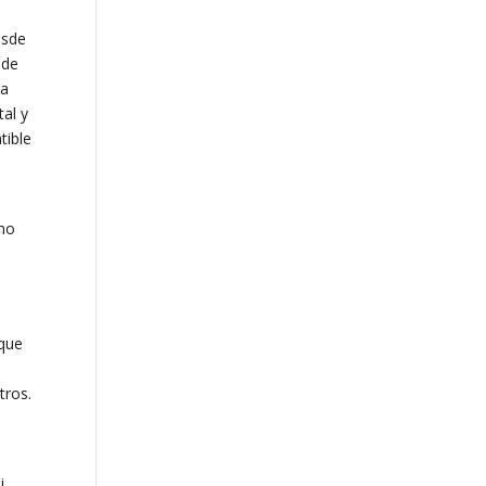
esde
ede
la
al y
tible
omo
 que
tros.
i