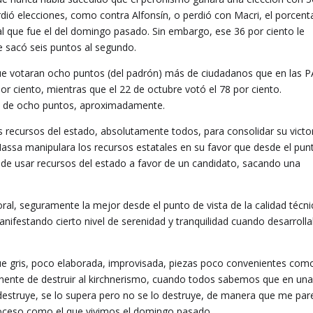
ió elecciones, como contra Alfonsín, o perdió con Macri, el porcent
l que fue el del domingo pasado. Sin embargo, ese 36 por ciento le
le sacó seis puntos al segundo.
ue votaran ocho puntos (del padrón) más de ciudadanos que en las 
r ciento, mientras que el 22 de octubre votó el 78 por ciento.
s de ocho puntos, aproximadamente.
os recursos del estado, absolutamente todos, para consolidar su victor
assa manipulara los recursos estatales en su favor que desde el pun
 de usar recursos del estado a favor de un candidato, sacando una
l, seguramente la mejor desde el punto de vista de la calidad técni
ifestando cierto nivel de serenidad y tranquilidad cuando desarroll
ue gris, poco elaborada, improvisada, piezas poco convenientes como
manente de destruir al kirchnerismo, cuando todos sabemos que en un
 destruye, se lo supera pero no se lo destruye, de manera que me par
roceso como el que vivimos el domingo pasado.