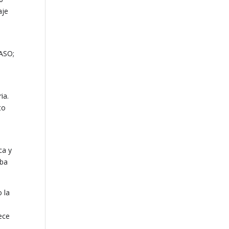
aje
PASO;
ia.
to
ca y
aba
 la
a
ece