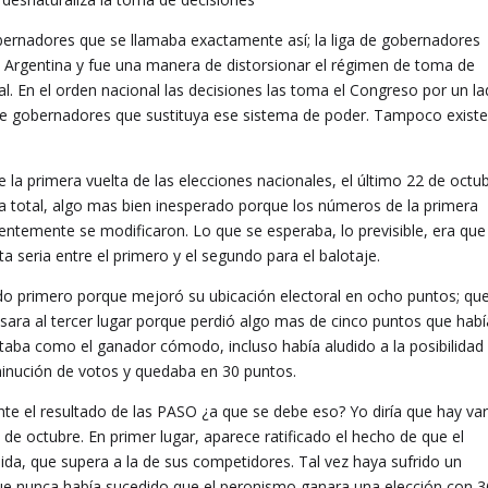
obernadores que se llamaba exactamente así; la liga de gobernadores
la Argentina y fue una manera de distorsionar el régimen de toma de
l. En el orden nacional las decisiones las toma el Congreso por un la
ga de gobernadores que sustituya ese sistema de poder. Tampoco exist
 la primera vuelta de las elecciones nacionales, el último 22 de octub
sa total, algo mas bien inesperado porque los números de la primera
entemente se modificaron. Lo que se esperaba, lo previsible, era que
uta seria entre el primero y el segundo para el balotaje.
do primero porque mejoró su ubicación electoral en ocho puntos; que
asara al tercer lugar porque perdió algo mas de cinco puntos que habí
taba como el ganador cómodo, incluso había aludido a la posibilidad
minución de votos y quedaba en 30 puntos.
te el resultado de las PASO ¿a que se debe eso? Yo diría que hay var
 de octubre. En primer lugar, aparece ratificado el hecho de que el
ida, que supera a la de sus competidores. Tal vez haya sufrido un
rque nunca había sucedido que el peronismo ganara una elección con 3