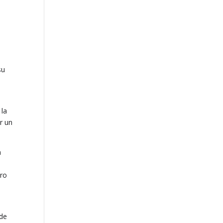
su
 la
er un
a
tro
 de