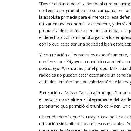
“Desde el punto de vista personal creo que ning
contenido programático de su campaña, en don
la absoluta primacía para el mercado, esa defe
utilizar en una economía ascendente, y detrás de
propuesta de la defensa personal armada, o la 
el derecho a contaminar otorgado a los empresar
con lo que debe ser una sociedad bien estableci
Y, con relación a los radicales específicamente, “
comienza por Yrigoyen, cuando lo caracteriza com
punching ball
, lanzadas por el propio Milei cuand
radicales no pueden estar aceptando un candida
actitudes, en términos de valorización de la im
En relación a Massa Casella afirmó que “ha sido
el peronismo se alineara íntegramente detrás de 
peronismo que permitió el triunfo de Macri. En el
Observó además que “su trayectoria política es o
utilización sin limite de los recursos estatales. 
presencia de Massa en la sociedad argentina pero