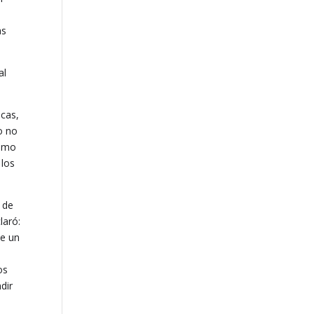
as
al
icas,
o no
ismo
 los
o de
laró:
de un
os
dir