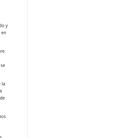
do y
e en
re.
 se
 la
a
 de
ios
6