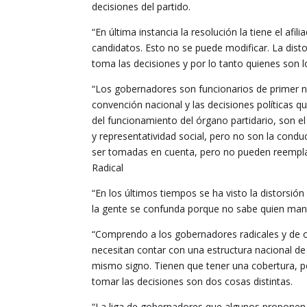
decisiones del partido.
“En última instancia la resolución la tiene el af
candidatos. Esto no se puede modificar. La disto
toma las decisiones y por lo tanto quienes son l
“Los gobernadores son funcionarios de primer ni
convención nacional y las decisiones políticas q
del funcionamiento del órgano partidario, son el
y representatividad social, pero no son la cond
ser tomadas en cuenta, pero no pueden reemplaza
Radical
“En los últimos tiempos se ha visto la distorsión
la gente se confunda porque no sabe quien manda
“Comprendo a los gobernadores radicales y de ot
necesitan contar con una estructura nacional de
mismo signo. Tienen que tener una cobertura, pe
tomar las decisiones son dos cosas distintas.
“La liga de gobernadores que algunos proponen 