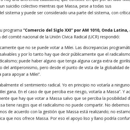
 a un suicidio colectivo mientras que Massa, pese a todas sus
del sistema y puede ser considerado una parte del sistema, con crític
n su programa
“Comercio del Siglo XXI” por AM 1010, Onda Latina,
n del comité nacional de la Unión Cívica Radical (UCR) respondió:
licamente que no se puede votar a Milei. Las discrepancias programát
nsalvables y por lo tanto hay que decir públicamente que el radicalism
radicalismo; puede haber alguno que tenga alguna carga extra de goril
o del antiperonismo, pero desde el punto de vista de la globalidad de
 para apoyar a Milei”.
cabalmente el sentimiento radical. Yo en principio no votaría a ningun
lei gana. En el caso de que perciba ese riesgo, votaría a Massa”. Y ac
ente que hay que votar a Massa salvo que se perciba la posibilidad 
assa tiene rasgos que el radicalismo no puede compartir. No debemos
tamos de acuerdo con la gestión que Massa está realizando; no estam
ica que nos ofrece Massa. Por eso el apoyo liso y llano podría confun