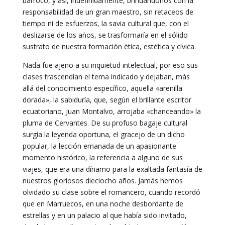
barroco, y así, indefinidamente, brindándonos con la
responsabilidad de un gran maestro, sin retaceos de
tiempo ni de esfuerzos, la savia cultural que, con el
deslizarse de los años, se trasformaría en el sólido
sustrato de nuestra formación ética, estética y cívica.
Nada fue ajeno a su inquietud intelectual, por eso sus
clases trascendían el tema indicado y dejaban, más
allá del conocimiento específico, aquella «arenilla
dorada», la sabiduría, que, según el brillante escritor
ecuatoriano, Juan Montalvo, arrojaba «chanceando» la
pluma de Cervantes. De su profuso bagaje cultural
surgía la leyenda oportuna, el gracejo de un dicho
popular, la lección emanada de un apasionante
momento histórico, la referencia a alguno de sus
viajes, que era una dínamo para la exaltada fantasía de
nuestros gloriosos dieciocho años. Jamás hemos
olvidado su clase sobre el romancero, cuando recordó
que en Marruecos, en una noche desbordante de
estrellas y en un palacio al que había sido invitado,