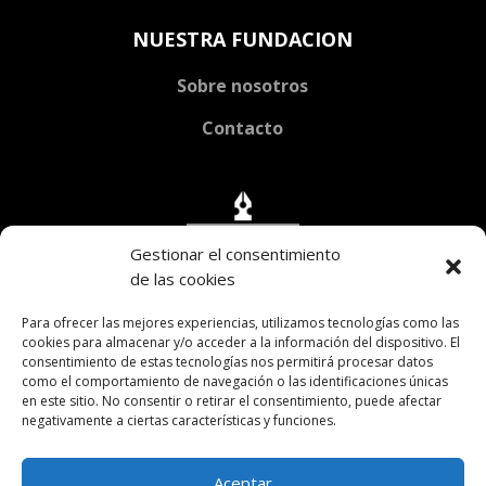
NUESTRA FUNDACION
Sobre nosotros
Contacto
Gestionar el consentimiento
de las cookies
Para ofrecer las mejores experiencias, utilizamos tecnologías como las
cookies para almacenar y/o acceder a la información del dispositivo. El
consentimiento de estas tecnologías nos permitirá procesar datos
como el comportamiento de navegación o las identificaciones únicas
en este sitio. No consentir o retirar el consentimiento, puede afectar
negativamente a ciertas características y funciones.

Av. H. Yrigoyen 2038 CABA
Aceptar