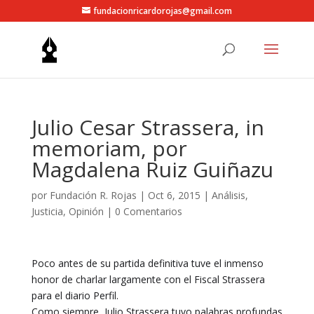
fundacionricardorojas@gmail.com
Julio Cesar Strassera, in
memoriam, por
Magdalena Ruiz Guiñazu
por
Fundación R. Rojas
|
Oct 6, 2015
|
Análisis
,
Justicia
,
Opinión
|
0 Comentarios
Poco antes de su partida definitiva tuve el inmenso
honor de charlar largamente con el Fiscal Strassera
para el diario Perfil.
Como siempre, Julio Strassera tuvo palabras profundas