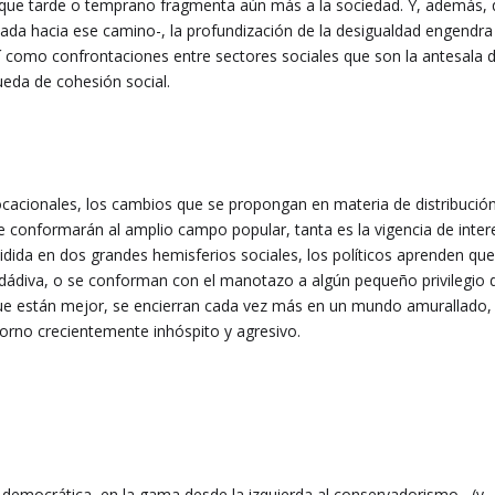
a que tarde o temprano fragmenta aún más a la sociedad. Y, además,
ada hacia ese camino-, la profundización de la desigualdad engendra
í como confrontaciones entre sectores sociales que son la antesala d
ueda de cohesión social.
 vocacionales, los cambios que se propongan en materia de distribució
te conformarán al amplio campo popular, tanta es la vigencia de inte
vidida en dos grandes hemisferios sociales, los políticos aprenden que
a dádiva, o se conforman con el manotazo a algún pequeño privilegio 
que están mejor, se encierran cada vez más en un mundo amurallado, 
rno crecientemente inhóspito y agresivo.
ca democrática, en la gama desde la izquierda al conservadorismo, (y