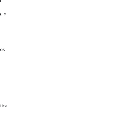
l
e. Y
los
s
,
tica