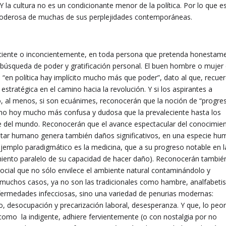
Y la cultura no es un condicionante menor de la política. Por lo que e
 poderosa de muchas de sus perplejidades contemporáneas.
ciente o inconcientemente, en toda persona que pretenda honestam
 búsqueda de poder y gratificación personal. El buen hombre o mujer
e “en política hay implícito mucho más que poder”, dato al que, recue
ratégica en el camino hacia la revolución. Y si los aspirantes a
o, al menos, si son ecuánimes, reconocerán que la noción de “progre
hecho hoy mucho más confusa y dudosa que la prevaleciente hasta los
te del mundo. Reconocerán que el avance espectacular del conocimie
enestar humano genera también daños significativos, en una especie h
jemplo paradigmático es la medicina, que a su progreso notable en l
miento paralelo de su capacidad de hacer daño). Reconocerán tambié
ocial que no sólo envilece el ambiente natural contaminándolo y
 muchos casos, ya no son las tradicionales como hambre, analfabeti
nfermedades infecciosas, sino una variedad de penurias modernas:
to, desocupación y precarización laboral, desesperanza. Y que, lo peor
 como la indigente, adhiere fervientemente (o con nostalgia por no