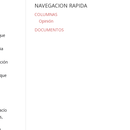
NAVEGACION RAPIDA
l
COLUMNAS
Opinión
DOCUMENTOS
que
ia
ación
 que
acío
s,