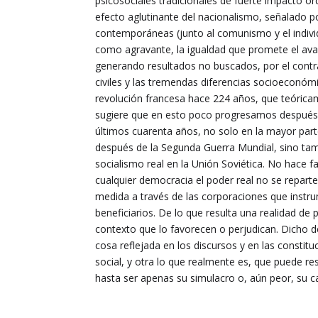
psicosociales tradicionales de fuerte impacto ord
efecto aglutinante del nacionalismo, señalado p
contemporáneas (junto al comunismo y el indivi
como agravante, la igualdad que promete el ava
generando resultados no buscados, por el contra
civiles y las tremendas diferencias socioeconóm
revolución francesa hace 224 años, que teórica
sugiere que en esto poco progresamos después).
últimos cuarenta años, no solo en la mayor pa
después de la Segunda Guerra Mundial, sino tam
socialismo real en la Unión Soviética. No hace f
cualquier democracia el poder real no se reparte
medida a través de las corporaciones que instr
beneficiarios. De lo que resulta una realidad de
contexto que lo favorecen o perjudican. Dicho d
cosa reflejada en los discursos y en las constitu
social, y otra lo que realmente es, que puede r
hasta ser apenas su simulacro o, aún peor, su ca