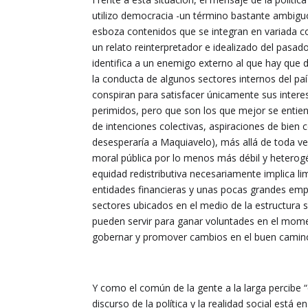
utilizo democracia -un término bastante ambiguo
esboza contenidos que se integran en variada co
un relato reinterpretador e idealizado del pasa
identifica a un enemigo externo al que hay que 
la conducta de algunos sectores internos del paí
conspiran para satisfacer únicamente sus inter
perimidos, pero que son los que mejor se entien
de intenciones colectivas, aspiraciones de bien
desesperaría a Maquiavelo), más allá de toda ver
moral pública por lo menos más débil y heterogé
equidad redistributiva necesariamente implica li
entidades financieras y unas pocas grandes em
sectores ubicados en el medio de la estructura so
pueden servir para ganar voluntades en el mome
gobernar y promover cambios en el buen camin
Y como el común de la gente a la larga percibe “
discurso de la política y la realidad social está 