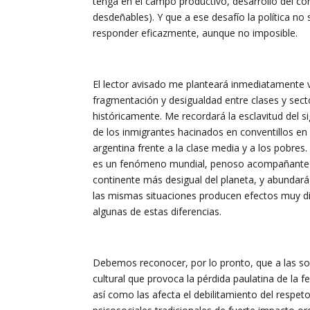
tenga en el campo productivo, desarrollo del con
desdeñables). Y que a ese desafío la política n
responder eficazmente, aunque no imposible.
El lector avisado me planteará inmediatamente v
fragmentación y desigualdad entre clases y secto
históricamente. Me recordará la esclavitud del sig
de los inmigrantes hacinados en conventillos en la
argentina frente a la clase media y a los pobre
es un fenómeno mundial, penoso acompañante de
continente más desigual del planeta, y abundará
las mismas situaciones producen efectos muy di
algunas de estas diferencias.
Debemos reconocer, por lo pronto, que a las soc
cultural que provoca la pérdida paulatina de la f
así como las afecta el debilitamiento del respe