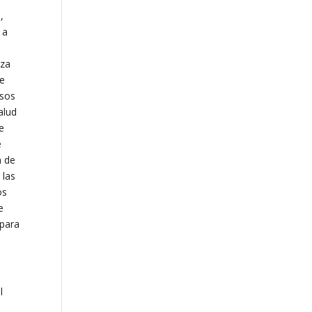
,
 a
iza
ue
asos
alud
e
e
a de
 las
os
e
 para
l