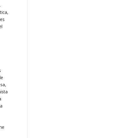
.
tica,
nes
el
s
de
osa,
ista
a
 a
one