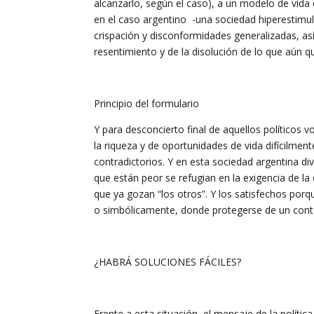
alcanzarlo, según el caso), a un modelo de vid
en el caso argentino -una sociedad hiperestimul
crispación y disconformidades generalizadas, as
resentimiento y de la disolución de lo que aún q
Principio del formulario
Y para desconcierto final de aquellos políticos
la riqueza y de oportunidades de vida difícilmen
contradictorios. Y en esta sociedad argentina di
que están peor se refugian en la exigencia de l
que ya gozan “los otros”. Y los satisfechos por
o simbólicamente, donde protegerse de un conto
¿HABRÁ SOLUCIONES FÁCILES?
Frente a esta situación, el mensaje de la políti