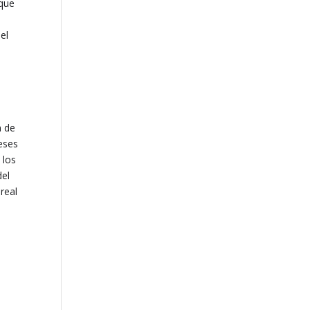
 que
el
n de
reses
 los
del
real