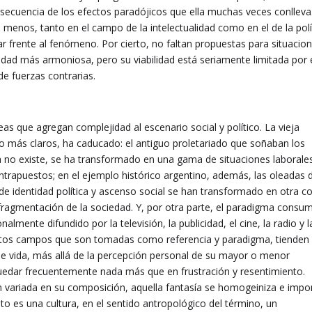
secuencia de los efectos paradójicos que ella muchas veces conlleva
menos, tanto en el campo de la intelectualidad como en el de la polí
frente al fenómeno. Por cierto, no faltan propuestas para situacio
dad más armoniosa, pero su viabilidad está seriamente limitada por 
de fuerzas contrarias.
as que agregan complejidad al escenario social y político. La vieja
o más claros, ha caducado: el antiguo proletariado que soñaban los
a no existe, se ha transformado en una gama de situaciones laborale
trapuestos; en el ejemplo histórico argentino, además, las oleadas 
e identidad política y ascenso social se han transformado en otra c
 fragmentación de la sociedad. Y, por otra parte, el paradigma consum
almente difundido por la televisión, la publicidad, el cine, la radio y l
intos campos que son tomadas como referencia y paradigma, tienden
de vida, más allá de la percepción personal de su mayor o menor
quedar frecuentemente nada más que en frustración y resentimiento.
 variada en su composición, aquella fantasía se homogeiniza e imp
to es una cultura, en el sentido antropológico del término, un