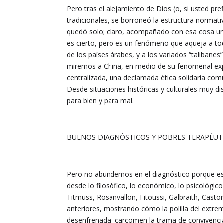
Pero tras el alejamiento de Dios (o, si usted pref
tradicionales, se borroneó la estructura normati
quedó solo; claro, acompañado con esa cosa un p
es cierto, pero es un fenómeno que aqueja a toda
de los países árabes, y a los variados “talibanes
miremos a China, en medio de su fenomenal expan
centralizada, una declamada ética solidaria comu
Desde situaciones históricas y culturales muy dis
para bien y para mal.
BUENOS DIAGNÓSTICOS Y POBRES TERAPÉUT
Pero no abundemos en el diagnóstico porque es 
desde lo filosófico, lo económico, lo psicológic
Titmuss, Rosanvallon, Fitoussi, Galbraith, Casto
anteriores, mostrando cómo la polilla del extrem
desenfrenada carcomen la trama de convivencia