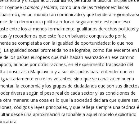
enancista y disciplinador. Asimismo, perturba la dilución incipiente de
or Toynbee (
Cambio y Hábito)
como una de las “religiones” laicas
dualismo), en un mundo tan comunicado y que tiende a regionalizars
nce de la democracia política reforzó seguramente este proceso
ste entre los al menos formalmente igualitarios derechos políticos y
icas (y recordemos que este fue un baluarte conquistado por la
mente se completaba con la igualdad de oportunidades; lo que nos
 La igualdad social prometida no se lograba, como fue evidente en 
rte de los países europeos que más habían avanzado en ese camino
poco, aunque por otras razones, en el experimento fracasado del
alta consultar a Maquiavelo y a sus discípulos para entender que en
 igualitariamente entre los votantes, sino que se canaliza en buena
umentan la economía y los grupos de ciudadanos que son sus directo
 poder diversa según el peso real de cada sector y las condiciones de
e otra manera: una cosa es lo que la sociedad declara que quiere ser
ciones, códigos y leyes principales, y que refleja siempre una teórica é
esultar desde una aproximación razonable a aquel modelo explicitado
ricatura.