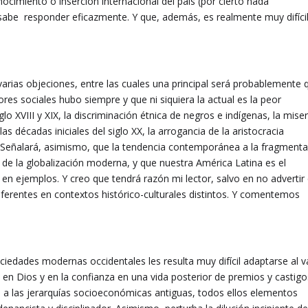
ocimiento o inserción internacional del país (por cierto nada
o sabe responder eficazmente. Y que, además, es realmente muy difíci
arias objeciones, entre las cuales una principal será probablemente 
res sociales hubo siempre y que ni siquiera la actual es la peor
lo XVIII y XIX, la discriminación étnica de negros e indígenas, la miser
s décadas iniciales del siglo XX, la arrogancia de la aristocracia
s. Señalará, asimismo, que la tendencia contemporánea a la fragment
 la globalización moderna, y que nuestra América Latina es el
 en ejemplos. Y creo que tendrá razón mi lector, salvo en no advertir
ferentes en contextos histórico-culturales distintos. Y comentemos
iedades modernas occidentales les resulta muy difícil adaptarse al v
e en Dios y en la confianza en una vida posterior de premios y castigo
to a las jerarquías socioeconómicas antiguas, todos ellos elementos