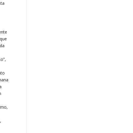
sta
ente
 que
rda
so”,
nto
umana
a
n
smo,
,