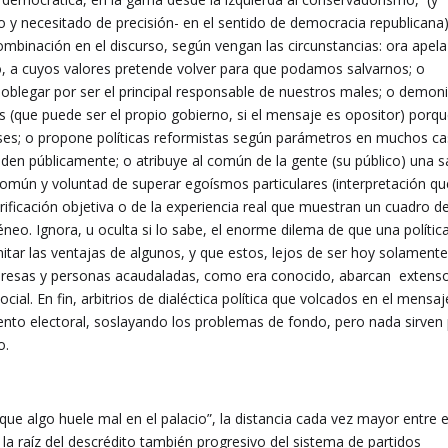
 y necesitado de precisión- en el sentido de democracia republicana)
mbinación en el discurso, según vengan las circunstancias: ora apela
do, a cuyos valores pretende volver para que podamos salvarnos; o
doblegar por ser el principal responsable de nuestros males; o demon
s (que puede ser el propio gobierno, si el mensaje es opositor) porq
eses; o propone políticas reformistas según parámetros en muchos c
den públicamente; o atribuye al común de la gente (su público) una s
 común y voluntad de superar egoísmos particulares (interpretación qu
ificación objetiva o de la experiencia real que muestran un cuadro d
neo. Ignora, u oculta si lo sabe, el enorme dilema de que una polític
mitar las ventajas de algunos, y que estos, lejos de ser hoy solamente
presas y personas acaudaladas, como era conocido, abarcan extens
cial. En fin, arbitrios de dialéctica política que volcados en el mensaj
nto electoral, soslayando los problemas de fondo, pero nada sirven
o.
que algo huele mal en el palacio”, la distancia cada vez mayor entre e
en la raíz del descrédito también progresivo del sistema de partidos