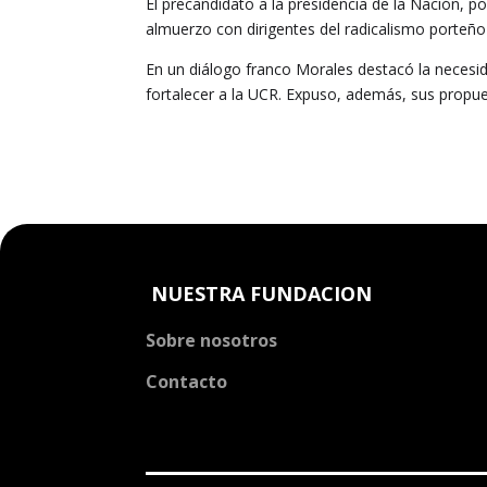
El precandidato a la presidencia de la Nación, po
almuerzo con dirigentes del radicalismo porteño 
En un diálogo franco Morales destacó la necesida
fortalecer a la UCR. Expuso, además, sus propue
NUESTRA FUNDACION
Sobre nosotros
Contacto