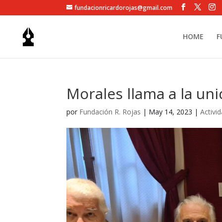
fundacionricardorojas@gmail.com
HOME
F
Morales llama a la un
por
Fundación R. Rojas
|
May 14, 2023
|
Activi