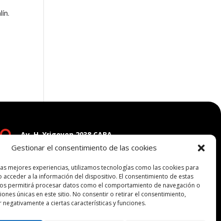
lín.

Av. H. Yrigoyen 2038 CABA
Gestionar el consentimiento de las cookies

fundacionricardorojas@gmail.com
las mejores experiencias, utilizamos tecnologías como las cookies para
 acceder a la información del dispositivo. El consentimiento de estas
nos permitirá procesar datos como el comportamiento de navegación o
ciones únicas en este sitio. No consentir o retirar el consentimiento,
 negativamente a ciertas características y funciones.