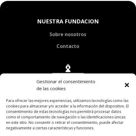
NUESTRA FUNDACION
Sobre nosotros
Contacto
Gestionar el consentimiento
de las cookies
Para ofrecer las mejores experiencias, utilizamos tecnologías como las
cookies para almacenar y/o acceder a la información del dispositivo. El
consentimiento de estas tecnologías nos permitirá procesar datos
como el comportamiento de navegación o las identificaciones únicas
en este sitio. No consentir o retirar el consentimiento, puede afectar
negativamente a ciertas características y funciones.
Av. H. Yrigoyen 2038 CABA