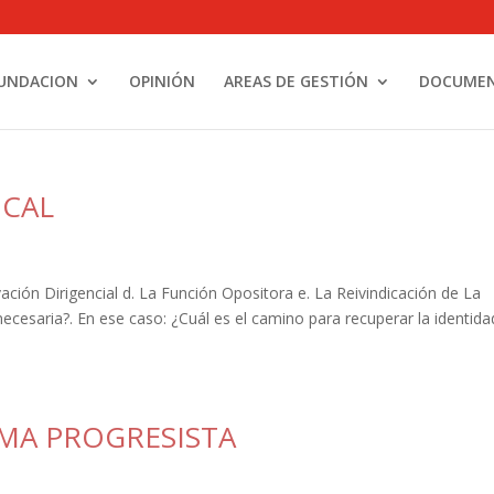
UNDACION
OPINIÓN
AREAS DE GESTIÓN
DOCUME
ICAL
vación Dirigencial d. La Función Opositora e. La Reivindicación de La
 necesaria?. En ese caso: ¿Cuál es el camino para recuperar la identida
MA PROGRESISTA