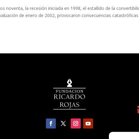
os noventa, la recesión iniciada en 1998, el estallido de la convertibil
devaluación de enero de 2002, provocaron consecuencias catastróficas