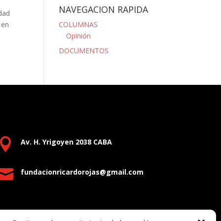
NAVEGACION RAPIDA
idad
 en
COLUMNAS
Opinión
DOCUMENTOS

Av. H. Yrigoyen 2038 CABA

fundacionricardorojas@gmail.com