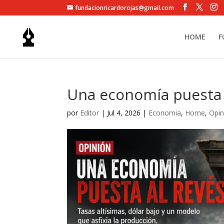
fundacionricardorojas@gmail.com
HOME
F
Una economía puesta 
por
Editor
|
Jul 4, 2026
|
Economia
,
Home
,
Opin