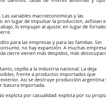
e dañinos: tasas de interés altísimas y tipo
. Las variables macroeconómicas y las
s: en lugar de impulsar la producción, asfixian e
rabajo, lo empujan al ajuste; en lugar de fortale
ierre.
édito para las empresas y para las familias. Sin
y consumo, no hay expansión. A muchas empres
 cada cierre vienen más despidos, más desocupac
anto, cepilla a la industria nacional. La deja
sibles, frente a productos importados que
exterior. Así se destruye producción argentina 
or basura importada.
o explota por casualidad: explota por su propi